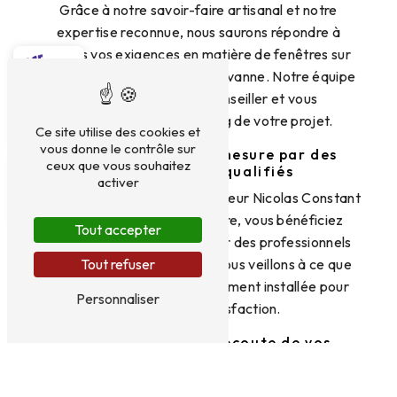
Grâce à notre savoir-faire artisanal et notre
expertise reconnue, nous saurons répondre à
toutes vos exigences en matière de fenêtres sur
mesure à Moret-Loing-et-Orvanne. Notre équipe
qualifiée saura vous conseiller et vous
accompagner tout au long de votre projet.
Ce site utilise des cookies et
vous donne le contrôle sur
Une installation sur mesure par des
ceux que vous souhaitez
professionnels qualifiés
activer
Lorsque vous choisissez Monsieur Nicolas Constant
pour vos fenêtres sur mesure, vous bénéficiez
Tout accepter
d'une installation réalisée par des professionnels
qualifiés et expérimentés. Nous veillons à ce que
Tout refuser
chaque fenêtre soit parfaitement installée pour
Personnaliser
votre entière satisfaction.
Un service client à l'écoute de vos
besoins
Chez Monsieur Nicolas Constant, la satisfaction