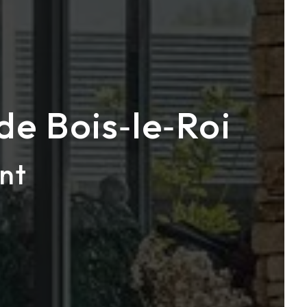
de Bois‑le‑Roi
nt