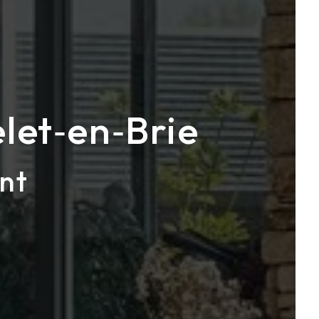
let‑en‑Brie
nt