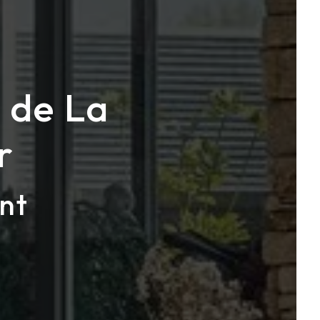
s de La
r
nt