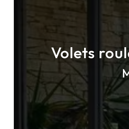
Volets rou
M