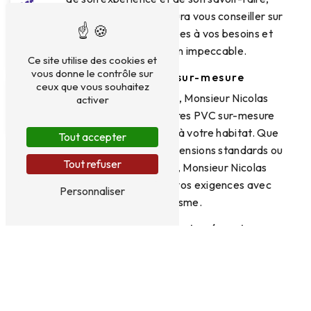
Monsieur Nicolas Constant saura vous conseiller sur
le choix des fenêtres adaptées à vos besoins et
assurera une installation impeccable.
Ce site utilise des cookies et
vous donne le contrôle sur
Des fenêtres PVC sur-mesure
ceux que vous souhaitez
Chaque projet étant unique, Monsieur Nicolas
activer
Constant propose des fenêtres PVC sur-mesure
pour s'adapter parfaitement à votre habitat. Que
Tout accepter
vous ayez des fenêtres de dimensions standards ou
Tout refuser
des ouvertures spécifiques, Monsieur Nicolas
Constant saura répondre à vos exigences avec
Personnaliser
professionnalisme.
Un service client à votre écoute
Chez Monsieur Nicolas Constant, la satisfaction du
client est une priorité. L'équipe est à votre écoute
pour répondre à toutes vos questions et vous
accompagner tout au long du processus