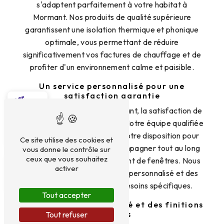
s'adaptent parfaitement à votre habitat à
Mormant. Nos produits de qualité supérieure
garantissent une isolation thermique et phonique
optimale, vous permettant de réduire
significativement vos factures de chauffage et de
profiter d'un environnement calme et paisible.
Un service personnalisé pour une
satisfaction garantie
Chez Monsieur Nicolas Constant, la satisfaction de
nos clients est notre priorité. Notre équipe qualifiée
et expérimentée se tient à votre disposition pour
Ce site utilise des cookies et
vous conseiller et vous accompagner tout au long
vous donne le contrôle sur
ceux que vous souhaitez
du processus de remplacement de fenêtres. Nous
activer
vous garantissons un service personnalisé et des
solutions adaptées à vos besoins spécifiques.
Tout accepter
Des matériaux de qualité et des finitions
soignées
Tout refuser